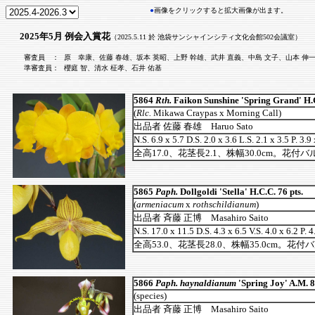
●
画像をクリックすると拡大画像が出ます。
2025年5月 例会入賞花
（2025.5.11 於 池袋サンシャインシティ文化会館502会議室）
審査員 ：
原 幸康、佐藤 春雄、坂本 英昭、上野 幹雄、武井 直義、中島 文子、山本 伸
準審査員：
櫻庭 智、清水 柾孝、石井 佑基
5864
Rth.
Faikon Sunshine 'Spring Grand' H.C
(
Rlc.
Mikawa Craypas x Morning Call)
出品者 佐藤 春雄 Haruo Sato
N.S. 6.9 x 5.7 D.S. 2.0 x 3.6 L.S. 2.1 x 3.5 P. 3.9 
全高17.0、花茎長2.1、株幅30.0cm。花付
5865
Paph.
Dollgoldi 'Stella' H.C.C. 76 pts.
(
armeniacum
x
rothschildianum
)
出品者 斉藤 正博 Masahiro Saito
N.S. 17.0 x 11.5 D.S. 4.3 x 6.5 V.S. 4.0 x 6.2 P. 4
全高53.0、花茎長28.0、株幅35.0cm。花付
5866
Paph. haynaldianum
'Spring Joy' A.M. 8
(species)
出品者 斉藤 正博 Masahiro Saito