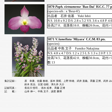
5870
Paph. vietnamense
'Bao Dai' H.C.C. 77 p
(species-sib.: x 'Beur-6')
出品者 石井 佑基 Yuki Ishii
N.S. 10.8 x 9.2 D.S. 2.8 x 5.2 V.S. 3.6 x 4.8 P. 4.
全高27.0、花茎長16.0、株幅26.0cm。花付
5871
V. lamellata
'Miyara' C.C.M. 83 pts.
(species)
出品者 中島 文子 Fumiko Nakajima
N.S. 4.8 x 4.7 D.S. 1.2 x 2.5 L.S. 1.3 x 2.0 P. 1.3 
全高74.5、花茎長42.0、株幅56.0cm。花付
数 13
集計記録：
原 幸康、佐藤 春雄、坂本 英昭、上野 幹雄、武井 直義、斉藤 正博、武井 
鈴木 良治、古賀 佳樹、津久井 大介
記録写真：
長谷川 悟司 、清水 柾孝、斉藤 正博
記 載：
山本 伸一、中島 文子、諸星 勝博