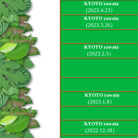
KYOTO yawat
a
(2023.4.23）
KYOTO yawata
(2023.3.26）
KYOTO yawata
(2023.2.5）
KYOTO yawata
(2023.1.8）
KYOTO yawata
(2022.12.18）