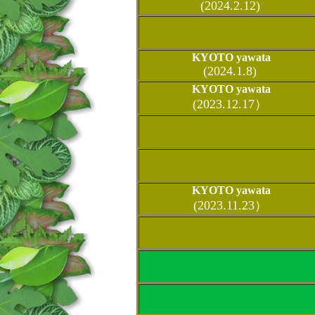
(2024.2.12)
KYOTO yawata
(2024.1.8)
KYOTO yawata
(2023.12.17）
KYOTO yawata
(2023.11.23）