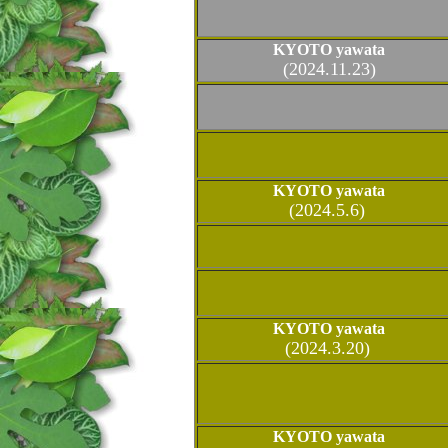
KYOTO yawata
(2024.11.23)
KYOTO yawata
(2024.5.6)
KYOTO yawata
(2024.3.20)
KYOTO yawata