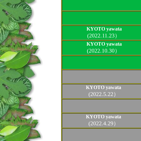
KYOTO yawata
(2022.11.23）
KYOTO yawata
(2022.10.30）
KYOTO yawata
(2022.5.22）
KYOTO yawata
(2022.4.29）