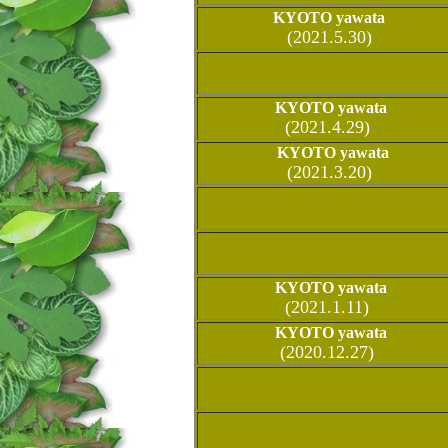
KYOTO yawata
(2021.5.30)
KYOTO yawata
(2021.4.29)
KYOTO yawata
(2021.3.20)
KYOTO yawata
(2021.1.11)
KYOTO yawata
(2020.12.27)