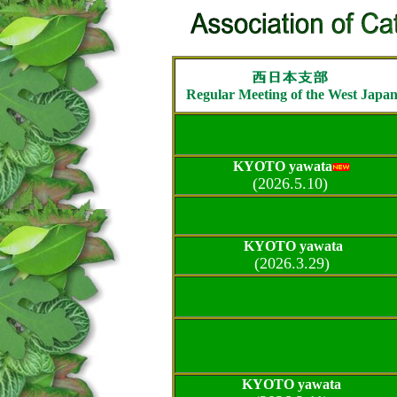
Regular Meeting of the West Japa
KYOTO yawata
(2026.5.10)
KYOTO yawata
(2026.3.29)
KYOTO yawata