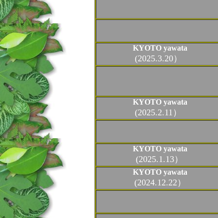
KYOTO yawata
(2025.3.20）
KYOTO yawata
(2025.2.11）
KYOTO yawata
(2025.1.13）
KYOTO yawata
(2024.12.22
）